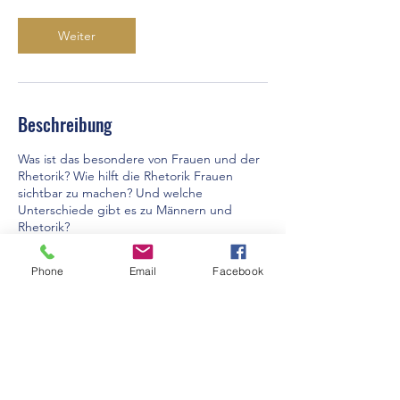
d
Weiter
Beschreibung
Was ist das besondere von Frauen und der
Rhetorik? Wie hilft die Rhetorik Frauen
sichtbar zu machen? Und welche
Unterschiede gibt es zu Männern und
Rhetorik?
Phone
Email
Facebook
Kontaktangaben
015127021630
maria-tiede@outlook.de