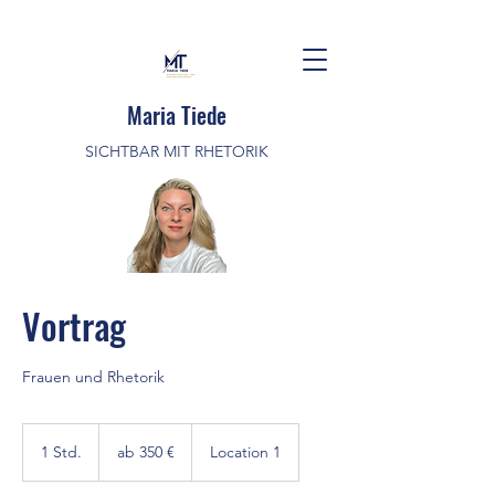
Maria Tiede
SICHTBAR MIT RHETORIK
Vortrag
Frauen und Rhetorik
ab
350
1 Std.
1
ab 350 €
Location 1
€
S
t