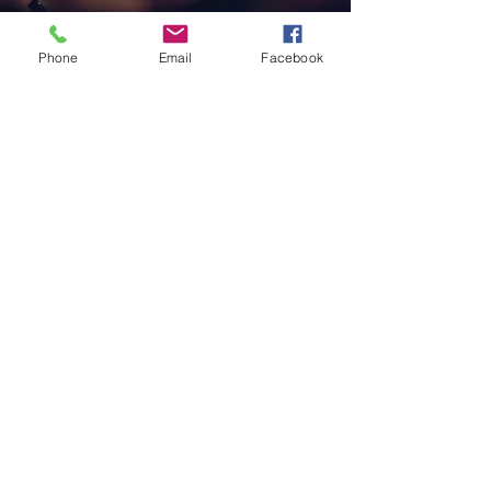
Phone
Email
Facebook
VOIP-Services
Immer bereit
Kontakt
015127021630
©2022 Maria Tiede. Erstellt mit Wix.com